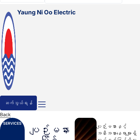
English
Yaung Ni Oo Electric
ဆက်သွယ်ရန်
Back
SERVICES
ပျဉ်းမနားနှင့်
ပျဉ်းမနား
အနီးအနားနေရာများရှိ
လျှပ်စစ်ဖြန့်ချိမှု