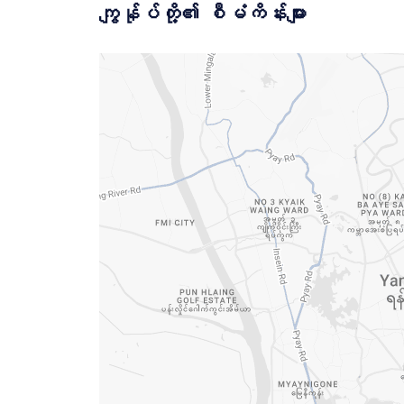
ကျွန်ုပ်တို့၏ စီမံကိန်းများ