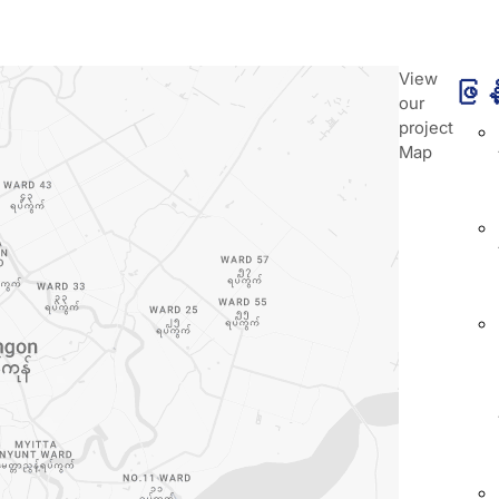
View
ဖြန့
our
project
Map