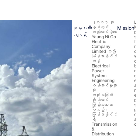
၂၀၁၇ ခု
နှစ်တွင်
ကုမ္ပဏီ
Mission
တည်ထောင်ခဲ့သော
အကျဉ်း
Yaung Ni Oo
Electric
f
Company
r
Limited သည်
မြန်မာနိုင်ငံ
အနှံ့
d
Electrical
Power
System
Engineering
ဝန်ဆောင်မှုများ
ကို
အဆုံးအဖြတ်
တိုင်အောင်
ဖြန့်ဝေပေးလာ
ပါသည်။
မြန်မာနိုင်ငံ
ရှိ
Transmission
&
Distribution