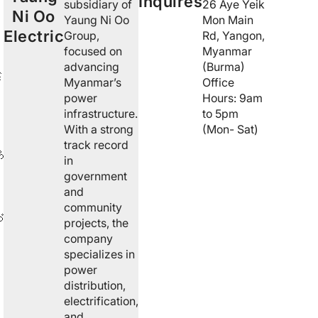
Inquires
subsidiary of
26 Aye Yeik
Ni Oo
m
Yaung Ni Oo
Mon Main
Electric
Group,
Rd, Yangon,
focused on
Myanmar
း
advancing
(Burma)
း
Myanmar’s
Office
power
Hours: 9am
infrastructure.
to 5pm
With a strong
(Mon- Sat)
track record
ု
in
government
and
community
ံ
projects, the
company
specializes in
power
distribution,
electrification,
and