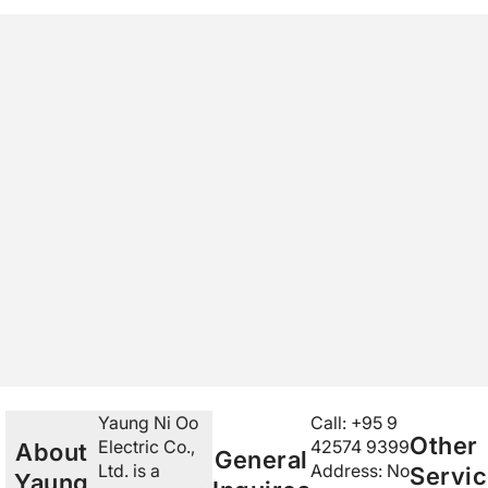
Yaung Ni Oo
Call: +95 9
Other
Electric Co.,
42574 9399
About
General
Ltd. is a
Address:
No
Servi
Yaung