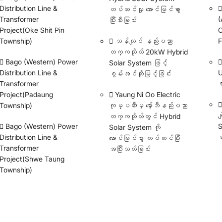
Distribution Line &
တပ်ဆင်မှု အောင်မြင်စွာ
Transformer
(
ပြီးစီးခြင်း
Project(Oke Shit Pin
C
Township)
သန်လျင် နည်းပညာ
F
တက္ကသိုလ် 20kW Hybrid
Bago (Western) Power
Solar System ဖြင့်
Distribution Line &
U
စွမ်းအင်တိုးမြင့်ခြင်း
Transformer
ရ
Project(Padaung
Yaung Ni Oo Electric
Township)
ကုမ္ပဏီမှ မှော်ဘီနည်းပညာ
ခ
တက္ကသိုလ်တွင် Hybrid
Bago (Western) Power
S
Solar System ကို
Distribution Line &
ဆ
အောင်မြင်စွာ တပ်ဆင်ပြီး
Transformer
အပြီးသတ်ခြင်း
Project(Shwe Taung
Township)