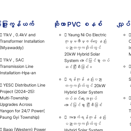
်ဖြူးကွန်ယက်
ဆိုလာ PVC စနစ်
လျှပ
11kV , 0.4kV and
Yaung Ni Oo Electric
Transformer Installation
ကုမ္မဏီမှစစ်တွေ နည်း
C
(Myawaddy)
ပညာတက္ကသိုလ်တွင်
I
20kW Hybrid Solar
M
11kV , SAC
System အောင်မြင်စွာ တပ်
Transmission Line
ဆင်ပြီးစီးခြင်း။
Installation-Hpa-an
စ
ရန်ကုန် နည်းပညာ
S
YESC Distribution Line
တက္ကသိုလ်တွင် 20kW
ဆ
Project (2024–25):
Hybrid Solar System
Multi-Township
တပ်ဆင်ရေးအလုပ်
Upgrades Across
စ
အောင်မြင်စွာ ပြီးစီးခြင်း
Yangon for 24/7 Power(
T
Paung Gyi Township)
အနောက်ရန်ကုန် နည်း
ဧ
ပညာတက္ကသိုလ်တွင်
က
Bago (Western) Power
Hybrid Solar System