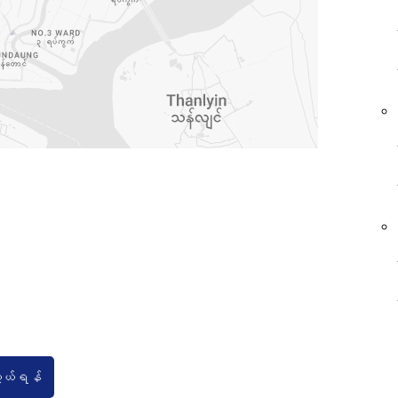
ွယ်ရန်