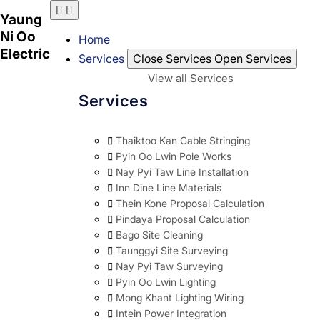
Skip
Yaung
to
Ni Oo
content
Home
Electric
Services
Close Services
Open Services
View all Services
Services
Thaiktoo Kan Cable Stringing
Pyin Oo Lwin Pole Works
Nay Pyi Taw Line Installation
Inn Dine Line Materials
Thein Kone Proposal Calculation
Pindaya Proposal Calculation
Bago Site Cleaning
Taunggyi Site Surveying
Nay Pyi Taw Surveying
Pyin Oo Lwin Lighting
Mong Khant Lighting Wiring
Intein Power Integration