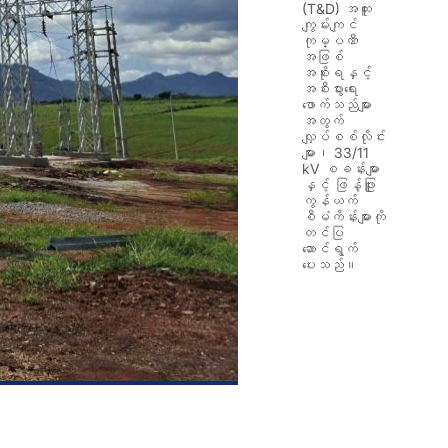
(T&D) အထူး
ကျွမ်းကျင်
ကုမ္ပဏီ
အဖြစ်
အစိုးရနှင့်
အစီးပွားရေး
ဖောက်သည်များ
အတွက်
လျှပ်စစ်လိုင်း
များ၊ 33/11
kV စခန်းများ
နှင့် ဖြန့်ဖြူး
ကွန်ယက်
စီမံကိန်းများကို
တင်ပြ
ဆောင်ရွက်
ပေးသည်။