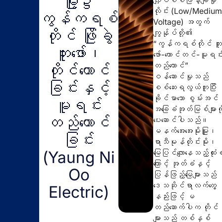
မြို့၌
လိုင်း (Low/Mediu
ကွန်ကရစ်
Voltage) အတွက်
တိုင် ဖြိုခွဲ
ကျွန်ုပ်တို့၏
“ကွန်ကရစ်တိုင် တူ
တူးဖော်၊
ဖော်-ထောင်တင်-မူရင်
တည်ထောင်”
တိုင်ထောင်
ဝန်ဆောင်မှုသည်
ခြင်းနှင့်
စစ်ဆေးရလွယ်ကူပြီး
ခိုင်မာသော စွမ်းအင်
မူရင်း
အခြေခံအုတ်မြစ်များကိ
တည်ထောင်
ပေးဆောင်ပါသည်။
မနက်အေးအေးမိုးမြူ၊
ခြင်း
ရာသီမုန်တိုင်းမိုး၊
မြေပြင်လျောနေသည့်ထုံးစ
(Yaung Ni
ကြောင့် အုတ်ခံနှင့်
Oo
ပြန်ဖြည့်မြေများသည်
ဒေသဆိုင်ရာလက်တွေ့
Electric)
နည်းဖြင့် မ
တည်ဆောက်ပါက တိုင်
များသည် တစ်နှစ်