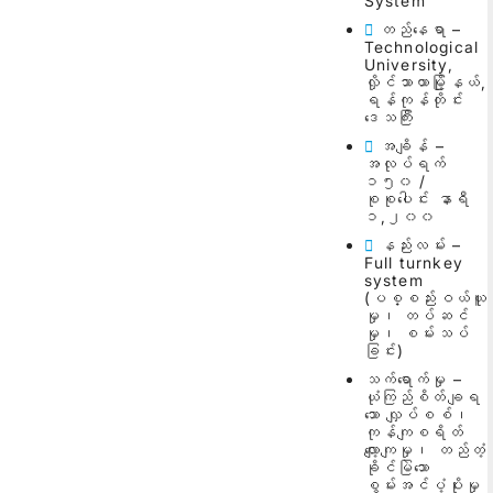
System
တည်နေရာ –
Technological
University,
လှိုင်သာယာမြို့နယ်,
ရန်ကုန်တိုင်း
ဒေသကြီး
အချိန် –
အလုပ်ရက်
၁၅၀ /
စုစုပေါင်း နာရီ
၁,၂၀၀
နည်းလမ်း –
Full turnkey
system
(ပစ္စည်းဝယ်ယူ
မှု၊ တပ်ဆင်
မှု၊ စမ်းသပ်
ခြင်း)
သက်ရောက်မှု –
ယုံကြည်စိတ်ချရ
သော လျှပ်စစ်၊
ကုန်ကျစရိတ်
လျော့ကျမှု၊ တည်တံ့
ခိုင်မြဲသော
စွမ်းအင်ပံ့ပိုးမှု