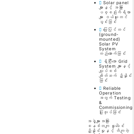
Solar panel
များနှင့် အခြား
ပစ္စည်းကိရိယာ
များ ဝယ်ယူတင်
သွင်းခြင်း
မြေပြင်တင်
(ground-
mounted)
Solar PV
System
တည်ဆောက်ခြင်း
ရှိပြီးသော Grid
System များနှင့်
လျှပ်စစ်
ချိတ်ဆက် ညှိနှိုင်း
ခြင်း
Reliable
Operation
အတွက် Testing
&
Commissioning
ပြုလုပ်ခြင်း
အဖွဲ့များအကြား
စနစ်တကျ ပူးပေါင်း
ညှိနှိုင်းမှုနှင့် တိကျတဲ့