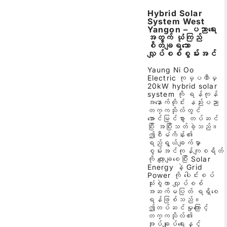
Hybrid Solar
System West
Yangon – ပညာရေး
အတွက် ယုံကြည်
စိတ်ချရသော
လျှပ်စစ်စွမ်းအင်
Yaung Ni Oo
Electric ကုမ္ပဏီမှ
20kW hybrid solar
system ကို ရန်ကုန်
အနောက်တိုင်း နည်းပညာ
တက္ကသိုလ်တွင်
အောင်မြင်စွာ တပ်ဆင်
ပြီး အပြီးသတ်ခဲ့သည်။
ဤစီမံကိန်း၏
ရည်ရွယ်ချက်မှာ
စွမ်းအင်ကုန်ကျစရိတ်
ကို လျော့ချစေပြီး Solar
Energy နဲ့ Grid
Power ကို ပေါင်းစပ်
သုံးစွဲကာ လျှပ်စစ်
အဆက်မပြတ် ရရှိစေ
ရန်ဖြစ်သည်။
ဤတပ်ဆင်မှုကြောင့်
တက္ကသိုလ်၏
အုပ်ချုပ်ရေးနှင့်