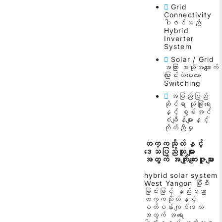
Grid
Connectivity
ပါဝင်သည့်
Hybrid
Inverter
System
Solar / Grid
အကြား အလိုအလျောက်
ပြောင်းလဲပေးသော
Switching
အပြည်ပြည်
ဆိုင်ရာ လုံခြုံရေး
နှင့် စွမ်းအင်
စံချိန်များနှင့်
ကိုက်ညီမှု
တက္ကသိုလ်နှင့်
ဒေသပြည်သူများ
အတွက် အကျိုးကျေးဇူးများ
hybrid solar system
West Yangon ပြီးစီး
ခြင်းဖြင့် နည်းပညာ
တက္ကသိုလ်နှင့်
ပတ်ဝန်းကျင်ဒေသ
အတွက် အရေး