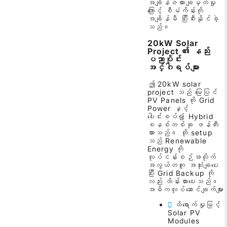
အချိန်ဇယားချမှတ်မှု
ကြောင့် စီမံကိန်းကို
အချိန်မီ ပြီးစီးနိုင်ခဲ့
သည်။
20kW Solar
Project ၏ နည်း
ပညာပိုင်း
အင်္ဂါရပ်များ
ဤ 20kW solar
project သည် မြေပြင်
PV Panels ကို Grid
Power နှင့်
ပေါင်းစပ်၍ Hybrid
စနစ်တစ်ခု ဖန်တီး
ထားသည်။ ထို setup
သည် Renewable
Energy ကို
လုပ်ငန်းစဉ်အလိုက်
အလွယ်တကူ အသုံးချပေး
ပြီး Grid Backup ကို
လည်း ထိန်းထားပေးသည်။
အဓိကလုပ်ဆောင်ချက်များ
ထိရောက်မှုမြင့်
Solar PV
Modules