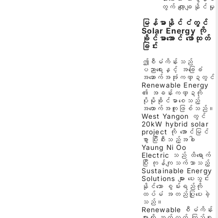
တွက် လျော့ချနိုင်မှု
မြန်မာနိုင်ငံတွင်
Solar Energy ကို
ခိုင်မာအောင် ဖော်ထုတ်
ခြင်း
ဤစီမံကိန်းသည်
ပညာရေးနှင့် အခြေခံ
အဆောက်အအုံကဏ္ဍတွင်
Renewable Energy
၏ အခန်းကဏ္ဍကို
ပိုမိုခိုင်မာစေသည့်
အထောက်အကူဖြစ်သည်။
West Yangon တွင်
20kW hybrid solar
project ကို အောင်မြင်
စွာ ပြီးစီးသည့်အခါ
Yaung Ni Oo
Electric သည် ထိရောက်
ပြီး ကုန်ကျသက်သာသည့်
Sustainable Energy
Solutions များ ပေးသွင်း
နိုင်သော စွမ်းရည်ကို
ထပ်မံ အတည်ပြုပေးခဲ့
သည်။
Renewable စီမံကိန်း
များကို ဆက်လက် ကြည့်ရှု