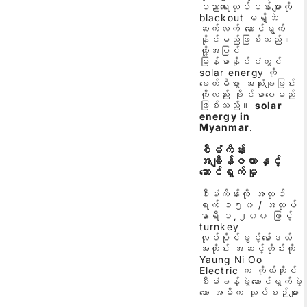
ပညာရေးလုပ်ငန်းများကို
blackout မရှိဘဲ
ဆက်လက် ‌ဆောင်ရွက်
နိုင်မည်ဖြစ်သည်။
ထို့အပြင်
မြန်မာနိုင်ငံတွင်
solar energy ကို
ခေတ်မီစွာ အသုံးချခြင်း
ကိုလည်း ခိုင်မာစေမည်
ဖြစ်သည်။
solar
energy in
Myanmar
.
စီမံကိန်း
အချိန်ဇယားနှင့်
ဆောင်ရွက်မှု
စီမံကိန်းကို အလုပ်
ရက် ၁၅၀ / အလုပ်
နာရီ ၁,၂၀၀ ဖြင့်
turnkey
လုပ်ပိုင်ခွင့်မော်ဒယ်
အတိုင်း အဆင့်တိုင်းကို
Yaung Ni Oo
Electric က ကိုယ်တိုင်
စီမံခန့်ခွဲဆောင်ရွက်ခဲ့
သော အဓိက လုပ်စဉ်များ