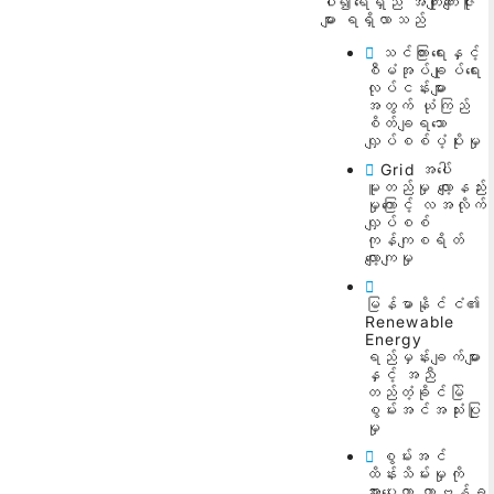
ပါ၍ရေရှည် အကျိုးကျေးဇူး
များ ရရှိလာသည်
သင်ကြားရေးနှင့်
စီမံအုပ်ချုပ်ရေး
လုပ်ငန်းများ
အတွက် ယုံကြည်
စိတ်ချရသော
လျှပ်စစ်ပံ့ပိုးမှု
Grid အပေါ်
မူတည်မှု လျော့နည်း
မှုကြောင့် လအလိုက်
လျှပ်စစ်
ကုန်ကျစရိတ်
လျော့ကျမှု
မြန်မာနိုင်ငံ၏
Renewable
Energy
ရည်မှန်းချက်များ
နှင့် အညီ
တည်တံ့ခိုင်မြဲ
စွမ်းအင်အသုံးပြု
မှု
စွမ်းအင်
ထိန်းသိမ်းမှုကို
အားပေးကာ ကာဗွန်ခ